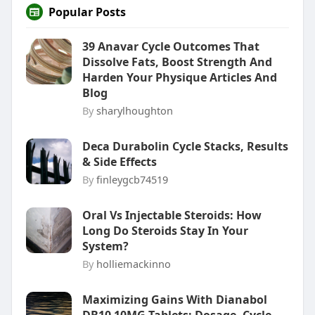
Popular Posts
39 Anavar Cycle Outcomes That
Dissolve Fats, Boost Strength And
Harden Your Physique Articles And
Blog
By
sharylhoughton
Deca Durabolin Cycle Stacks, Results
& Side Effects
By
finleygcb74519
Oral Vs Injectable Steroids: How
Long Do Steroids Stay In Your
System?
By
holliemackinno
Maximizing Gains With Dianabol