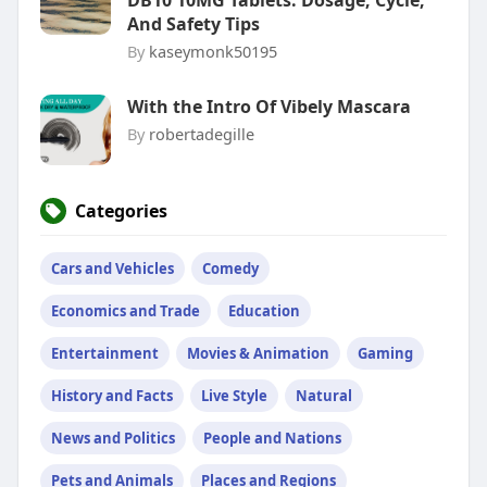
DB10 10MG Tablets: Dosage, Cycle,
And Safety Tips
By
kaseymonk50195
With the Intro Of Vibely Mascara
By
robertadegille
Categories
Cars and Vehicles
Comedy
Economics and Trade
Education
Entertainment
Movies & Animation
Gaming
History and Facts
Live Style
Natural
News and Politics
People and Nations
Pets and Animals
Places and Regions